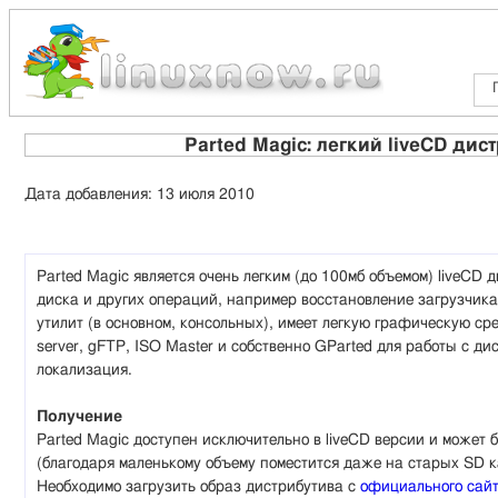
Parted Magic: легкий liveCD дис
Дата добавления: 13 июля 2010
Parted Magic является очень легким (до 100мб объемом) liveCD
диска и других операций, например восстановление загрузчика
утилит (в основном, консольных), имеет легкую графическую с
server, gFTP, ISO Master и собственно GParted для работы с ди
локализация.
Получение
Parted Magic доступен исключительно в liveCD версии и может
(благодаря маленькому объему поместится даже на старых SD к
Необходимо загрузить образ дистрибутива с
официального сай