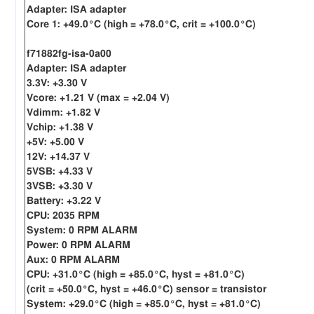
Adapter: ISA adapter
Core 1: +49.0°C (high = +78.0°C, crit = +100.0°C)
f71882fg-isa-0a00
Adapter: ISA adapter
3.3V: +3.30 V
Vcore: +1.21 V (max = +2.04 V)
Vdimm: +1.82 V
Vchip: +1.38 V
+5V: +5.00 V
12V: +14.37 V
5VSB: +4.33 V
3VSB: +3.30 V
Battery: +3.22 V
CPU: 2035 RPM
System: 0 RPM ALARM
Power: 0 RPM ALARM
Aux: 0 RPM ALARM
CPU: +31.0°C (high = +85.0°C, hyst = +81.0°C)
(crit = +50.0°C, hyst = +46.0°C) sensor = transistor
System: +29.0°C (high = +85.0°C, hyst = +81.0°C)