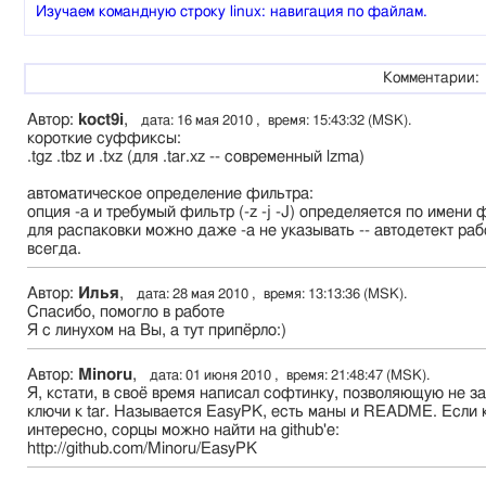
Изучаем командную строку linux: навигация по файлам.
Комментарии:
Автор:
koct9i
,
дата: 16 мая 2010 , время: 15:43:32 (MSK).
короткие суффиксы:
.tgz .tbz и .txz (для .tar.xz -- современный lzma)
автоматическое определение фильтра:
опция -a и требумый фильтр (-z -j -J) определяется по имени 
для распаковки можно даже -a не указывать -- автодетект раб
всегда.
Автор:
Илья
,
дата: 28 мая 2010 , время: 13:13:36 (MSK).
Спасибо, помогло в работе
Я с линухом на Вы, а тут припёрло:)
Автор:
Minoru
,
дата: 01 июня 2010 , время: 21:48:47 (MSK).
Я, кстати, в своё время написал софтинку, позволяющую не з
ключи к tar. Называется EasyPK, есть маны и README. Если 
интересно, сорцы можно найти на github'е:
http://github.com/Minoru/EasyPK