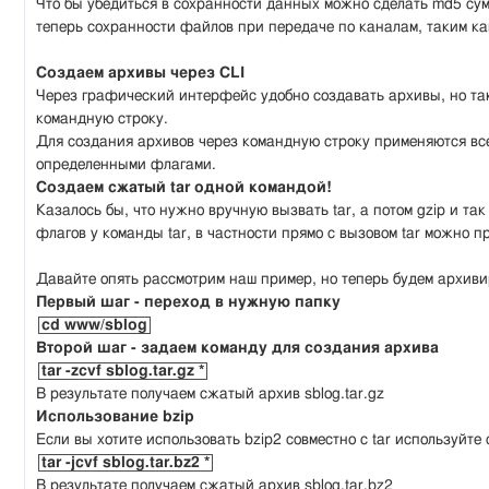
Что бы убедиться в сохранности данных можно сделать md5 сум
теперь сохранности файлов при передаче по каналам, таким ка
Создаем архивы через CLI
Через графический интерфейс удобно создавать архивы, но так 
командную строку.
Для создания архивов через командную строку применяются все 
определенными флагами.
Создаем сжатый tar одной командой!
Казалось бы, что нужно вручную вызвать tar, а потом gzip и так
флагов у команды tar, в частности прямо с вызовом tar можно п
Давайте опять рассмотрим наш пример, но теперь будем архиви
Первый шаг - переход в нужную папку
cd www/sblog
Второй шаг - задаем команду для создания архива
tar -zcvf sblog.tar.gz *
В результате получаем сжатый архив sblog.tar.gz
Использование bzip
Если вы хотите использовать bzip2 совместно с tar используйте
tar -jcvf sblog.tar.bz2 *
В результате получаем сжатый архив sblog.tar.bz2