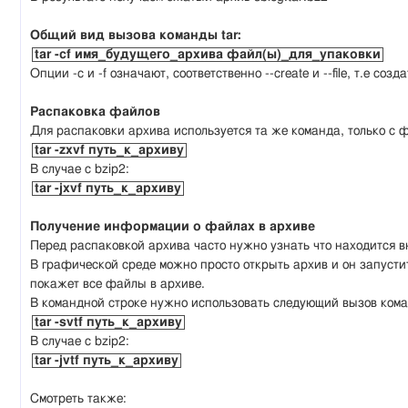
Общий вид вызова команды tar:
tar -cf имя_будущего_архива файл(ы)_для_упаковки
Опции -c и -f означают, соответственно --create и --file, т.е созд
Распаковка файлов
Для распаковки архива используется та же команда, только с фл
tar -zxvf путь_к_архиву
В случае с bzip2:
tar -jxvf путь_к_архиву
Получение информации о файлах в архиве
Перед распаковкой архива часто нужно узнать что находится в
В графической среде можно просто открыть архив и он запусти
покажет все файлы в архиве.
В командной строке нужно использовать следующий вызов кома
tar -svtf путь_к_архиву
В случае с bzip2:
tar -jvtf путь_к_архиву
Смотреть также: