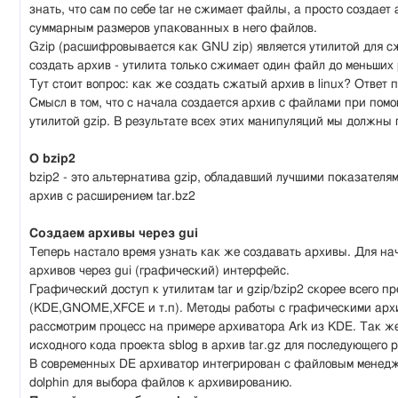
знать, что сам по себе tar не сжимает файлы, а просто создает
суммарным размеров упакованных в него файлов.
Gzip (расшифровывается как GNU zip) является утилитой для сж
создать архив - утилита только сжимает один файл до меньших
Тут стоит вопрос: как же создать сжатый архив в linux? Ответ п
Смысл в том, что с начала создается архив с файлами при помо
утилитой gzip. В результате всех этих манипуляций мы должны 
О bzip2
bzip2 - это альтернатива gzip, обладавший лучшими показателя
архив с расширением tar.bz2
Создаем архивы через gui
Теперь настало время узнать как же создавать архивы. Для на
архивов через gui (графический) интерфейс.
Графический доступ к утилитам tar и gzip/bzip2 скорее всего п
(KDE,GNOME,XFCE и т.п). Методы работы с графическими архи
рассмотрим процесс на примере архиватора Ark из KDE. Так же
исходного кода проекта sblog в архив tar.gz для последующего 
В современных DE архиватор интегрирован с файловым менедже
dolphin для выбора файлов к архивированию.