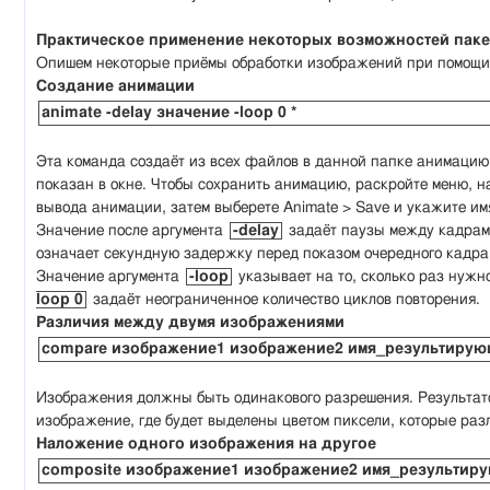
Практическое применение некоторых возможностей паке
Опишем некоторые приёмы обработки изображений при помощи
Создание анимации
animate -delay значение -loop 0 *
Эта команда создаёт из всех файлов в данной папке анимацию
показан в окне. Чтобы сохранить анимацию, раскройте меню, н
вывода анимации, затем выберете Animate > Save и укажите и
Значение после аргумента
-delay
задаёт паузы между кадра
означает секундную задержку перед показом очередного кадра
Значение аргумента
-loop
указывает на то, сколько раз нуж
loop 0
задаёт неограниченное количество циклов повторения.
Различия между двумя изображениями
compare изображение1 изображение2 имя_результиру
Изображения должны быть одинакового разрешения. Результатом
изображение, где будет выделены цветом пиксели, которые ра
Наложение одного изображения на другое
composite изображение1 изображение2 имя_результи