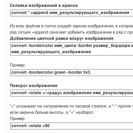
Склейка изображений в единое
convert * +append имя_результирующего_изображения
Из всех файлов в папке создаёт единое изображение, в которо
ряд (опция +append означает добавить изображение в ряд с пр
Добавление цветной рамки вокруг изображения
convert -bordercolor имя_цвета -border размер_бордюра
имя_результирующего_изображения
Пример:
convert -bordercolor green -border 3x3
Поворот изображения
convert -rotate +/-градус изображение имя_результиру
"+" указывает на направление по часовой стрелки, а "-" против
если ширина больше высоты, а "<" наоборот.
Пример:
convert -rotate +90