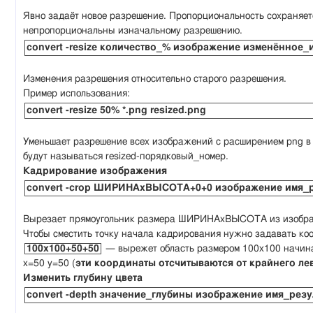
Явно задаёт новое разрешение. Пропорциональность сохраняет
непропорциональны изначальному разрешению.
convert -resize количество_% изображение изменённое
Изменения разрешения относительно старого разрешения.
Пример использования:
convert -resize 50% *.png resized.png
Уменьшает разрешение всех изображений с расширением png в
будут называться resized-порядковый_номер.
Кадрирование изображения
convert -crop ШИРИНАxВЫСОТА+0+0 изображение имя_
Вырезает прямоугольник размера ШИРИНАxВЫСОТА из изображе
Чтобы сместить точку начала кадрирования нужно задавать ко
100x100+50+50
— вырежет область размером 100x100 начина
x=50 y=50 (
эти координаты отсчитываются от крайнего лев
Изменить глубину цвета
convert -depth значение_глубины изображение имя_ре