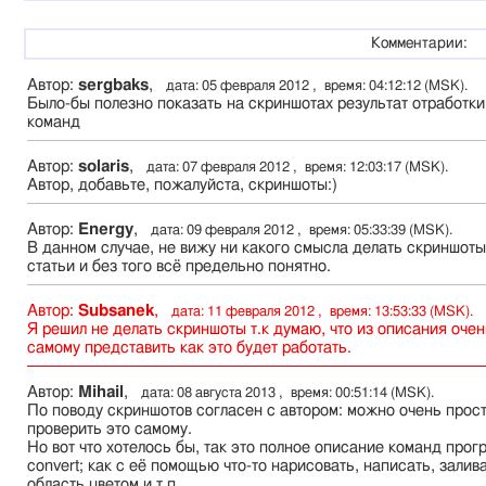
Комментарии:
Автор:
sergbaks
,
дата: 05 февраля 2012 , время: 04:12:12 (MSK).
Было-бы полезно показать на скриншотах результат отработки
команд
Автор:
solaris
,
дата: 07 февраля 2012 , время: 12:03:17 (MSK).
Автор, добавьте, пожалуйста, скриншоты:)
Автор:
Energy
,
дата: 09 февраля 2012 , время: 05:33:39 (MSK).
В данном случае, не вижу ни какого смысла делать скриншоты
статьи и без того всё предельно понятно.
Автор:
Subsanek
,
дата: 11 февраля 2012 , время: 13:53:33 (MSK).
Я решил не делать скриншоты т.к думаю, что из описания очен
самому представить как это будет работать.
Автор:
Mihail
,
дата: 08 августа 2013 , время: 00:51:14 (MSK).
По поводу скриншотов согласен с автором: можно очень прос
проверить это самому.
Но вот что хотелось бы, так это полное описание команд про
convert; как с её помощью что-то нарисовать, написать, залив
область цветом и т.п.