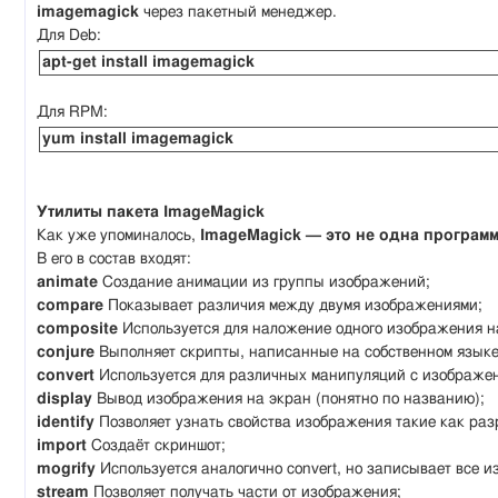
imagemagick
через пакетный менеджер.
Для Deb:
apt-get install imagemagick
Для RPM:
yum install imagemagick
Утилиты пакета ImageMagick
Как уже упоминалось,
ImageMagick — это не одна программа
В его в состав входят:
animate
Создание анимации из группы изображений;
compare
Показывает различия между двумя изображениями;
composite
Используется для наложение одного изображения на
conjure
Выполняет скрипты, написанные на собственном языке 
convert
Используется для различных манипуляций с изображе
display
Вывод изображения на экран (понятно по названию);
identify
Позволяет узнать свойства изображения такие как раз
import
Создаёт скриншот;
mogrify
Используется аналогично convert, но записывает все и
stream
Позволяет получать части от изображения;