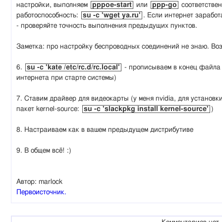
настройки, выполняем
pppoe-start
или
ppp-go
соответствен
работоспособность:
su -c 'wget ya.ru'
. Если интернет заработ
- проверяйте точность выполнения предыдущих пунктов.
Заметка: про настройку беспроводных соединений не знаю. Воз
6.
su -c 'kate /etc/rc.d/rc.local'
- прописываем в конец файла 
интернета при старте системы)
7. Ставим драйвер для видеокарты (у меня nvidia, для установ
пакет kernel-source:
su -c 'slackpkg install kernel-source'
)
8. Настраиваем как в вашем предыдущем дистрибутиве
9. В общем всё! :)
Автор: marlock
Первоисточник.