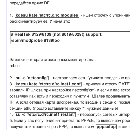
передаётся прямо DE.
1.
kdesu kate /etc/rc.d/rc.modules
- ищем строчку с упомина
раскомментируем её. У меня это:
# RealTek 8129/8139 (not 8019/8029!) support:
/sbin/modprobe 8139too
Заметьте - вторая строка раскомментирована.
reboot
2.
su -c 'netconfig'
- настраиваем сеть (утилита предельно пр
3.
kdesu kate /etc/rc.d/rc.inet1.conf
- приводим строку GATEW
вводили IP шлюза при настройке netconfig'om) и если у вас встр
оставляем как есть и переходим к пункту 4. !Далее проделыват
IP! А если сетевая карта дискретная, то вводим в секцию, посв
секции eth0 (просто вставляйте между "" нужные данные)
4.
su -c '/etc/rc.d/rc.inet1 restart'
- перезапуск сетевых инте
5. Если у вас получение интернета по PPPoE, то выполняем pp
получаете интернет через PPP, то выполняем
pppsetup
и опят