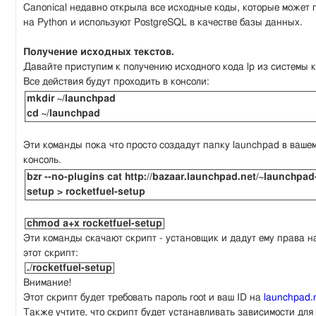
Canonical недавно открыла все исходные коды, которые может
на Python и используют PostgreSQL в качестве базы данных.
Получение исходных текстов.
Давайте приступим к получению исходного кода lp из системы к
Все действия будут проходить в консоли:
mkdir ~/launchpad
cd ~/launchpad
Эти команды пока что просто создадут папку launchpad в вашем
консоль.
bzr --no-plugins cat http://bazaar.launchpad.net/~launchpad
setup > rocketfuel-setup
chmod a+x rocketfuel-setup
Эти команды скачают скрипт - установщик и дадут ему права н
этот скрипт:
./rocketfuel-setup
Внимание!
Этот скрипт будет требовать пароль root и ваш ID на
launchpad.
Также учтите, что скрипт будет устанавливать зависимости для