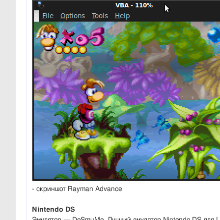
- скриншот Rayman Advance
Nintendo DS
Эмулятор — DeSmuMe. Лучший эмулятор Nintendo DS для L