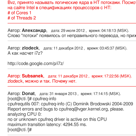
Bvz, принято называть логические ядра в HT потоками. Посмо
на сайте Intel в спецификациях процессоров с HT:
# of Cores 1
# of Threads 2
Автор:
Александр
,
дата: 29 июля 2012 , время: 04:18:13 (MSK).
Слово "потоки" появилось от неправильного перевода, но при
Автор:
zlodeck
,
дата: 11 декабря 2012 , время: 03:45:37 (MSK).
А как насчет i7z?
http://code.google.com/p/i7z/
Автор:
Subsanek
,
дата: 11 декабря 2012 , время: 17:22:56 (MSK).
zlodeck, можно и так. Почему нет.
Автор:
Donat
,
дата: 31 января 2013 , время: 17:14:15 (MSK).
[root@cti /]# cpufreq-info
cpufrequtils 007: cpufreq-info (C) Dominik Brodowski 2004-2009
Report errors and bugs to cpufreq@vger.kernel.org, please.
analyzing CPU 0:
no or unknown cpufreq driver is active on this CPU
maximum transition latency: 4294.55 ms.
[root@cti /]#