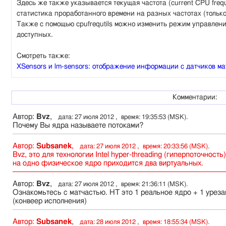
Здесь же также указывается текущая частота (current CPU freq
статистика проработанного времени на разных частотах (только 
Также с помощью cpufrequtils можно изменить режим управлени
доступных.
Смотреть также:
XSensors и lm-sensors: отображение информации с датчиков м
Комментарии:
Автор:
Bvz
,
дата: 27 июля 2012 , время: 19:35:53 (MSK).
Почему Вы ядра называете потоками?
Автор:
Subsanek
,
дата: 27 июля 2012 , время: 20:33:56 (MSK).
Bvz, это для технологии Intel hyper-threading (гиперпоточность)
на одно физическое ядро приходится два виртуальных.
Автор:
Bvz
,
дата: 27 июля 2012 , время: 21:36:11 (MSK).
Ознакомьтесь с матчастью. HT это 1 реальное ядро + 1 урез
(конвеер исполнения)
Автор:
Subsanek
,
дата: 28 июля 2012 , время: 18:55:34 (MSK).