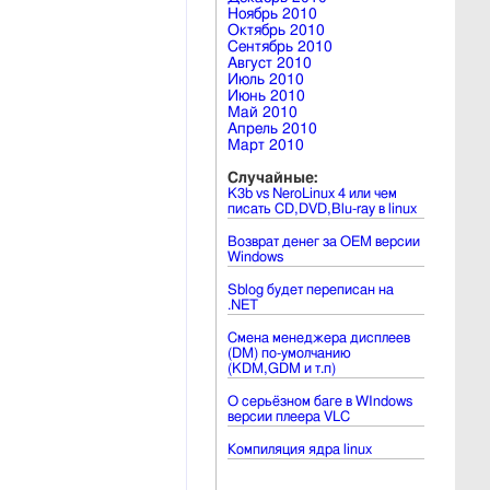
Ноябрь 2010
Октябрь 2010
Сентябрь 2010
Август 2010
Июль 2010
Июнь 2010
Май 2010
Апрель 2010
Март 2010
Случайные:
K3b vs NeroLinux 4 или чем
писать CD,DVD,Blu-ray в linux
Возврат денег за OEM версии
Windows
Sblog будет переписан на
.NET
Смена менеджера дисплеев
(DM) по-умолчанию
(KDM,GDM и т.п)
О серьёзном баге в WIndows
версии плеера VLC
Компиляция ядра linux